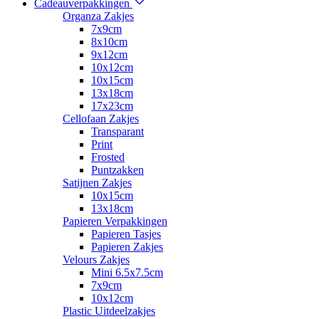
Cadeauverpakkingen
Organza Zakjes
7x9cm
8x10cm
9x12cm
10x12cm
10x15cm
13x18cm
17x23cm
Cellofaan Zakjes
Transparant
Print
Frosted
Puntzakken
Satijnen Zakjes
10x15cm
13x18cm
Papieren Verpakkingen
Papieren Tasjes
Papieren Zakjes
Velours Zakjes
Mini 6.5x7.5cm
7x9cm
10x12cm
Plastic Uitdeelzakjes