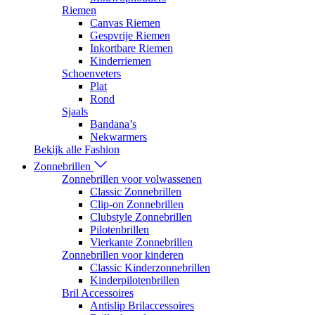
Riemen
Canvas Riemen
Gespvrije Riemen
Inkortbare Riemen
Kinderriemen
Schoenveters
Plat
Rond
Sjaals
Bandana’s
Nekwarmers
Bekijk alle Fashion
Zonnebrillen
Zonnebrillen voor volwassenen
Classic Zonnebrillen
Clip-on Zonnebrillen
Clubstyle Zonnebrillen
Pilotenbrillen
Vierkante Zonnebrillen
Zonnebrillen voor kinderen
Classic Kinderzonnebrillen
Kinderpilotenbrillen
Bril Accessoires
Antislip Brilaccessoires