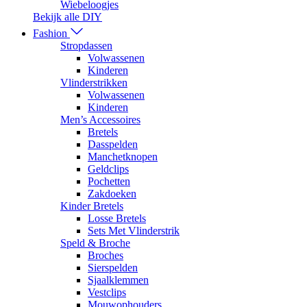
Wiebeloogjes
Bekijk alle DIY
Fashion
Stropdassen
Volwassenen
Kinderen
Vlinderstrikken
Volwassenen
Kinderen
Men’s Accessoires
Bretels
Dasspelden
Manchetknopen
Geldclips
Pochetten
Zakdoeken
Kinder Bretels
Losse Bretels
Sets Met Vlinderstrik
Speld & Broche
Broches
Sierspelden
Sjaalklemmen
Vestclips
Mouwophouders