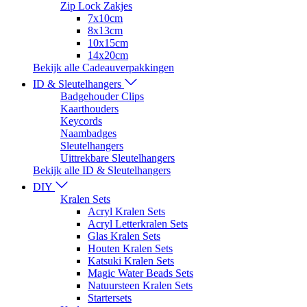
Zip Lock Zakjes
7x10cm
8x13cm
10x15cm
14x20cm
Bekijk alle Cadeauverpakkingen
ID & Sleutelhangers
Badgehouder Clips
Kaarthouders
Keycords
Naambadges
Sleutelhangers
Uittrekbare Sleutelhangers
Bekijk alle ID & Sleutelhangers
DIY
Kralen Sets
Acryl Kralen Sets
Acryl Letterkralen Sets
Glas Kralen Sets
Houten Kralen Sets
Katsuki Kralen Sets
Magic Water Beads Sets
Natuursteen Kralen Sets
Startersets