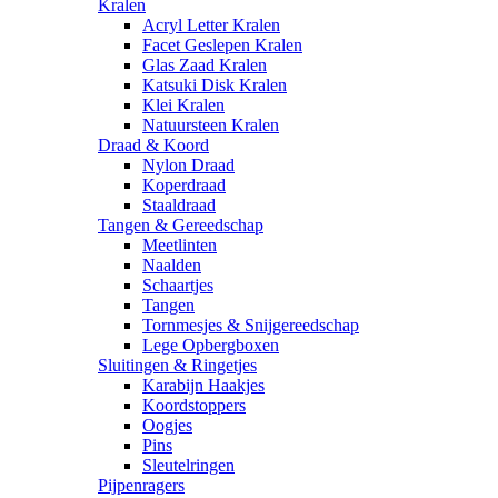
Kralen
Acryl Letter Kralen
Facet Geslepen Kralen
Glas Zaad Kralen
Katsuki Disk Kralen
Klei Kralen
Natuursteen Kralen
Draad & Koord
Nylon Draad
Koperdraad
Staaldraad
Tangen & Gereedschap
Meetlinten
Naalden
Schaartjes
Tangen
Tornmesjes & Snijgereedschap
Lege Opbergboxen
Sluitingen & Ringetjes
Karabijn Haakjes
Koordstoppers
Oogjes
Pins
Sleutelringen
Pijpenragers