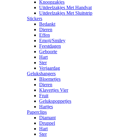
Knoopzakjes
Uitdeelzakjes Met Handvat
Uitdeelzakjes Met Sluitstrip
Stickers
Bedankt
Dieren
Effen
Emoji/Smiley
Feestdagen
Geboorte
Hart
Ster
Verjaardag
Gelukshangers
Bloemetjes
Dieren
Klavertjes Vier
Fruit
Gelukspoppetjes
Hartjes
Paperclips
Diamant
Druppel
Hart
Ster