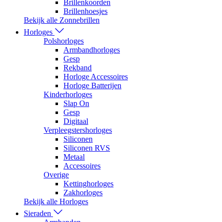
Brillenkoorden
Brillenhoesjes
Bekijk alle Zonnebrillen
Horloges
Polshorloges
Armbandhorloges
Gesp
Rekband
Horloge Accessoires
Horloge Batterijen
Kinderhorloges
Slap On
Gesp
Digitaal
Verpleegstershorloges
Siliconen
Siliconen RVS
Metaal
Accessoires
Overige
Kettinghorloges
Zakhorloges
Bekijk alle Horloges
Sieraden