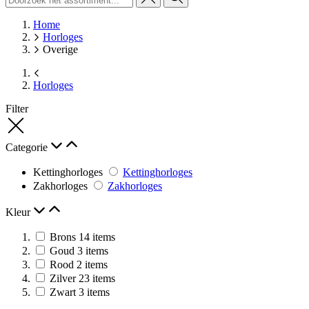
Home
Horloges
Overige
Horloges
Filter
Categorie
Kettinghorloges
Kettinghorloges
Zakhorloges
Zakhorloges
Kleur
Brons
14
items
Goud
3
items
Rood
2
items
Zilver
23
items
Zwart
3
items