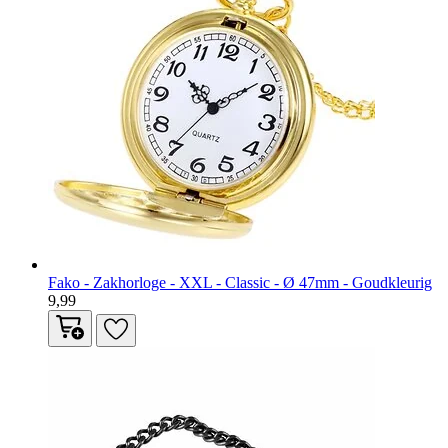
Fako - Zakhorloge - XXL - Classic - Ø 47mm - Goudkleurig
9,99