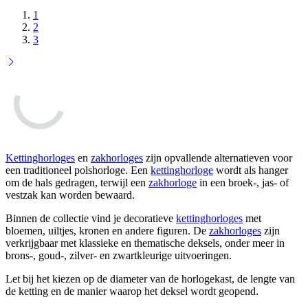
1
2
3
Kettinghorloges
en
zakhorloges
zijn opvallende alternatieven voor
een traditioneel polshorloge. Een
kettinghorloge
wordt als hanger
om de hals gedragen, terwijl een
zakhorloge
in een broek-, jas- of
vestzak kan worden bewaard.
Binnen de collectie vind je decoratieve
kettinghorloges
met
bloemen, uiltjes, kronen en andere figuren. De
zakhorloges
zijn
verkrijgbaar met klassieke en thematische deksels, onder meer in
brons-, goud-, zilver- en zwartkleurige uitvoeringen.
Let bij het kiezen op de diameter van de horlogekast, de lengte van
de ketting en de manier waarop het deksel wordt geopend.