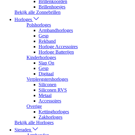
Brillenkoorden
Brillenhoesjes
Bekijk alle Zonnebrillen
Horloges
Polshorloges
Armbandhorloges
Gesp
Rekband
Horloge Accessoires
Horloge Batterijen
Kinderhorloges
Slap On
Gesp
Digitaal
Verpleegstershorloges
Siliconen
Siliconen RVS
Metaal
Accessoires
Overige
Kettinghorloges
Zakhorloges
Bekijk alle Horloges
Sieraden