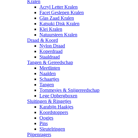
Kralen
Acryl Letter Kralen
Facet Geslepen Kralen
Glas Zaad Kralen
Katsuki Disk Kralen
Klei Kralen
Natuursteen Kralen
Draad & Koord
Nylon Draad
Koperdraad
Staaldraad
Tangen & Gereedschap
Meetlinten
Naalden
Schaartjes
Tangen
Tornmesjes & Snijgereedschap
Lege Opbergboxen
Sluitingen & Ringetjes
Karabijn Haakjes
Koordstoppers
Oogjes
Pins
Sleutelringen
Pijpenragers