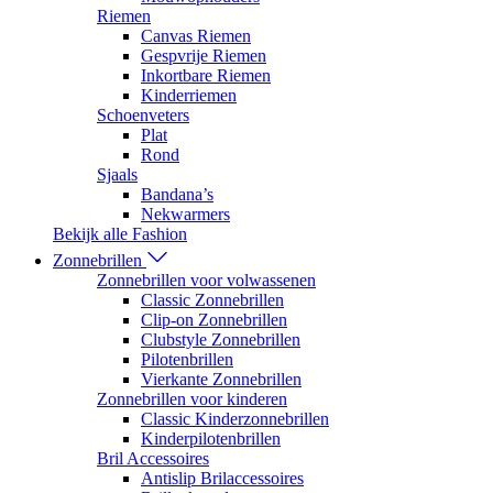
Riemen
Canvas Riemen
Gespvrije Riemen
Inkortbare Riemen
Kinderriemen
Schoenveters
Plat
Rond
Sjaals
Bandana’s
Nekwarmers
Bekijk alle Fashion
Zonnebrillen
Zonnebrillen voor volwassenen
Classic Zonnebrillen
Clip-on Zonnebrillen
Clubstyle Zonnebrillen
Pilotenbrillen
Vierkante Zonnebrillen
Zonnebrillen voor kinderen
Classic Kinderzonnebrillen
Kinderpilotenbrillen
Bril Accessoires
Antislip Brilaccessoires