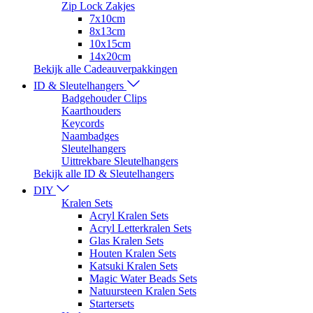
Zip Lock Zakjes
7x10cm
8x13cm
10x15cm
14x20cm
Bekijk alle Cadeauverpakkingen
ID & Sleutelhangers
Badgehouder Clips
Kaarthouders
Keycords
Naambadges
Sleutelhangers
Uittrekbare Sleutelhangers
Bekijk alle ID & Sleutelhangers
DIY
Kralen Sets
Acryl Kralen Sets
Acryl Letterkralen Sets
Glas Kralen Sets
Houten Kralen Sets
Katsuki Kralen Sets
Magic Water Beads Sets
Natuursteen Kralen Sets
Startersets