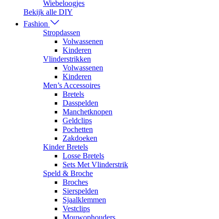
Wiebeloogjes
Bekijk alle DIY
Fashion
Stropdassen
Volwassenen
Kinderen
Vlinderstrikken
Volwassenen
Kinderen
Men’s Accessoires
Bretels
Dasspelden
Manchetknopen
Geldclips
Pochetten
Zakdoeken
Kinder Bretels
Losse Bretels
Sets Met Vlinderstrik
Speld & Broche
Broches
Sierspelden
Sjaalklemmen
Vestclips
Mouwophouders