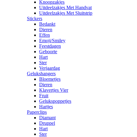
Knoopzakjes
Uitdeelzakjes Met Handvat
Uitdeelzakjes Met Sluitstrip
Stickers
Bedankt
Dieren
Effen
Emoji/Smiley
Feestdagen
Geboorte
Hart
Ster
Verjaardag
Gelukshangers
Bloemetjes
Dieren
Klavertjes Vier
Fruit
Gelukspoppetjes
Hartjes
Paperclips
Diamant
Druppel
Hart
Ster