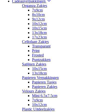
Cadeauverpakkingen
Organza Zakjes
7x9cm
8x10cm
9x12cm
10x12cm
10x15cm
13x18cm
17x23cm
Cellofaan Zakjes
Transparant
Print
Frosted
Puntzakken
Satijnen Zakjes
10x15cm
13x18cm
Papieren Verpakkingen
Papieren Tasjes
Papieren Zakjes
Velours Zakjes
Mini 6.5x7.5cm
7x9cm
10x12cm
Plastic Uitdeelzakjes