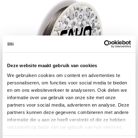
Deze website maakt gebruik van cookies
We gebruiken cookies om content en advertenties te
personaliseren, om functies voor social media te bieden
en om ons websiteverkeer te analyseren. Ook delen we
informatie over uw gebruik van onze site met onze
Fako Bijoux - Staaldraad - Nylon Gecoat - Sieraden Maken -
partners voor social media, adverteren en analyse. Deze
0.45mm - 40 Meter
3,99
partners kunnen deze gegevens combineren met andere
informatie die u aan ze heeft verstrekt of die ze hebben
verzameld op basis van uw gebruik van hun services.