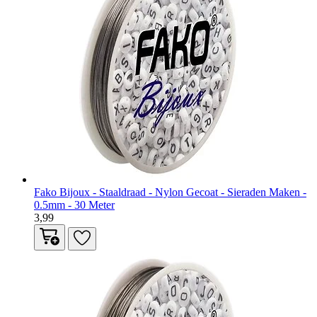
Fako Bijoux - Staaldraad - Nylon Gecoat - Sieraden Maken -
0.5mm - 30 Meter
3,99