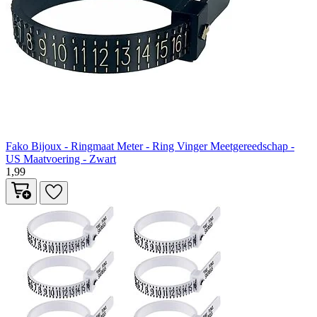
Fako Bijoux - Ringmaat Meter - Ring Vinger Meetgereedschap -
US Maatvoering - Zwart
1,99