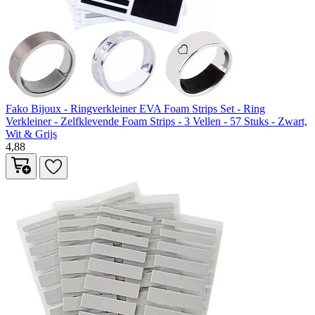
Fako Bijoux - Ringverkleiner EVA Foam Strips Set - Ring
Verkleiner - Zelfklevende Foam Strips - 3 Vellen - 57 Stuks - Zwart,
Wit & Grijs
4,88