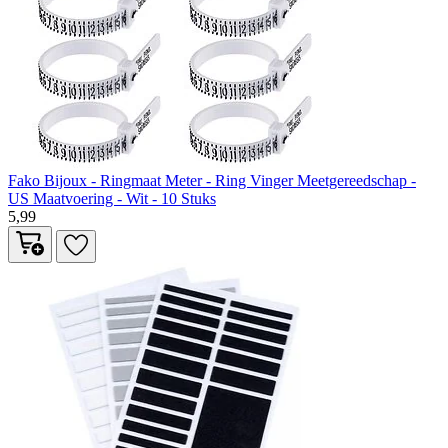
Fako Bijoux - Ringmaat Meter - Ring Vinger Meetgereedschap -
US Maatvoering - Wit - 10 Stuks
5,99