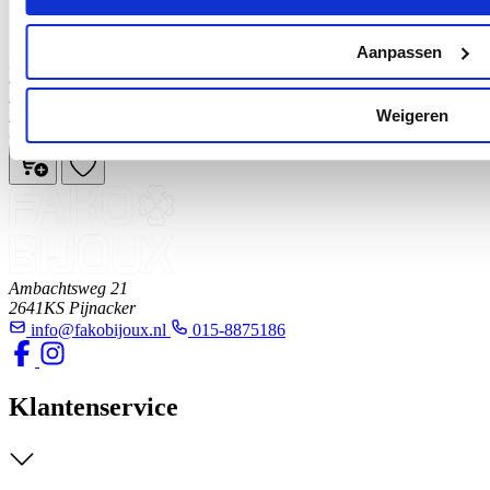
Aanpassen
Fako Bijoux - Ringmaat Meter Set Metaal - Ring Vinger
Meetgereedschap - Ring Diameter - Ringvinger - EU, US, & HK
Maatvoering - Stick En Meetset 28-Delig - Zilver
Weigeren
8,88
Ambachtsweg 21
2641KS Pijnacker
info@fakobijoux.nl
015-8875186
Klantenservice