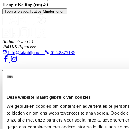
Lengte Ketting (cm)
40
Toon alle specificaties
Minder tonen
Ambachtsweg 21
2641KS Pijnacker
info@fakobijoux.nl
015-8875186
Klantenservice
Deze website maakt gebruik van cookies
Klantenservice
Veelgestelde vragen
We gebruiken cookies om content en advertenties te persona
Retouneren
te bieden en om ons websiteverkeer te analyseren. Ook dele
Veilig betalen
Verzending en levering
onze site met onze partners voor social media, adverteren 
Garantie en reparatie
gegevens combineren met andere informatie die u aan ze hee
Orderstatus