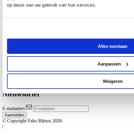
op basis van uw gebruik van hun services.
Assortiment
Cadeauverpakkingen
ID & Sleutelhangers
Alles toestaan
DIY
Fashion
Horloges
Aanpassen
Sieraden
Zonnebrillen
Overige
Weigeren
Sale
Nieuwsbrief
E-mailadres
Aanmelden
© Copyright Fako Bijoux 2026
|