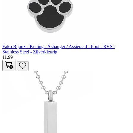
Fako Bijoux - Ketting - Ashanger / Assieraad - Poot - RVS -
Stainless Steel - Zilverkleurig
11,99