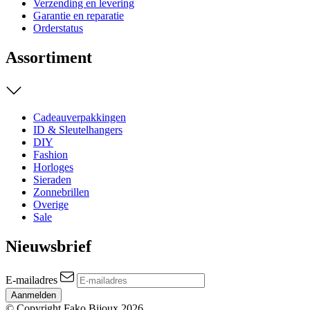
Verzending en levering
Garantie en reparatie
Orderstatus
Assortiment
Cadeauverpakkingen
ID & Sleutelhangers
DIY
Fashion
Horloges
Sieraden
Zonnebrillen
Overige
Sale
Nieuwsbrief
E-mailadres
Aanmelden
© Copyright Fako Bijoux 2026