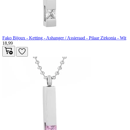
Fako Bijoux - Ketting - Ashanger / Assieraad - Pilaar Zirkonia - Wit
18,99