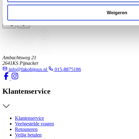
Fako Bijoux - Ketting - Ashanger / Assieraad - Koker Met Pootje -
Zilverkleurig
Weigeren
16,99
Ambachtsweg 21
2641KS Pijnacker
info@fakobijoux.nl
015-8875186
Klantenservice
Klantenservice
Veelgestelde vragen
Retouneren
Veilig betalen