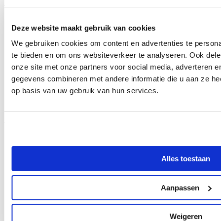
Klantenservice
Deze website maakt gebruik van cookies
We gebruiken cookies om content en advertenties te persona
Klantenservice
Veelgestelde vragen
te bieden en om ons websiteverkeer te analyseren. Ook dele
Retouneren
onze site met onze partners voor social media, adverteren 
Veilig betalen
gegevens combineren met andere informatie die u aan ze hee
Verzending en levering
Garantie en reparatie
op basis van uw gebruik van hun services.
Orderstatus
Assortiment
Alles toestaan
Cadeauverpakkingen
ID & Sleutelhangers
DIY
Aanpassen
Fashion
Horloges
Sieraden
Zonnebrillen
Weigeren