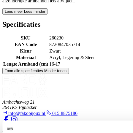
afzonderlijke armbanden iets afwijken.
Lees meer
Lees minder
Specificaties
SKU
260230
EAN Code
8720847035714
Kleur
Zwart
Materiaal
Acryl, Legering & Steen
Lengte Armband (cm)
16-17
Toon alle specificaties
Minder tonen
Ambachtsweg 21
2641KS Pijnacker
info@fakobijoux.nl
015-8875186