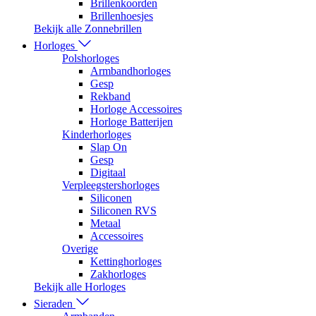
Brillenkoorden
Brillenhoesjes
Bekijk alle Zonnebrillen
Horloges
Polshorloges
Armbandhorloges
Gesp
Rekband
Horloge Accessoires
Horloge Batterijen
Kinderhorloges
Slap On
Gesp
Digitaal
Verpleegstershorloges
Siliconen
Siliconen RVS
Metaal
Accessoires
Overige
Kettinghorloges
Zakhorloges
Bekijk alle Horloges
Sieraden