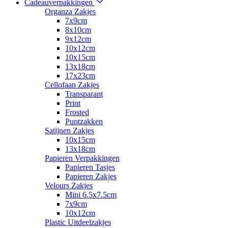
Cadeauverpakkingen
Organza Zakjes
7x9cm
8x10cm
9x12cm
10x12cm
10x15cm
13x18cm
17x23cm
Cellofaan Zakjes
Transparant
Print
Frosted
Puntzakken
Satijnen Zakjes
10x15cm
13x18cm
Papieren Verpakkingen
Papieren Tasjes
Papieren Zakjes
Velours Zakjes
Mini 6.5x7.5cm
7x9cm
10x12cm
Plastic Uitdeelzakjes