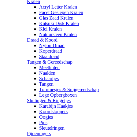
Kralen
Acryl Letter Kralen
Facet Geslepen Kralen
Glas Zaad Kralen
Katsuki Disk Kralen
Klei Kralen
Natuursteen Kralen
Draad & Koord
Nylon Draad
Koperdraad
Staaldraad
Tangen & Gereedschap
Meetlinten
Naalden
Schaartjes
Tangen
Tornmesjes & Snijgereedschap
Lege Opbergboxen
Sluitingen & Ringetjes
Karabijn Haakjes
Koordstoppers
Oogjes
Pins
Sleutelringen
Pijpenragers