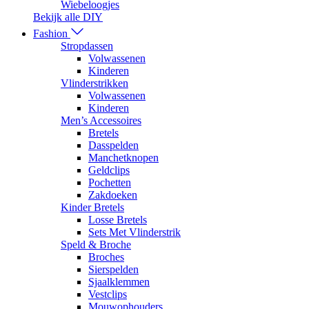
Wiebeloogjes
Bekijk alle DIY
Fashion
Stropdassen
Volwassenen
Kinderen
Vlinderstrikken
Volwassenen
Kinderen
Men’s Accessoires
Bretels
Dasspelden
Manchetknopen
Geldclips
Pochetten
Zakdoeken
Kinder Bretels
Losse Bretels
Sets Met Vlinderstrik
Speld & Broche
Broches
Sierspelden
Sjaalklemmen
Vestclips
Mouwophouders