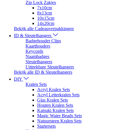
Zip Lock Zakjes
7x10cm
8x13cm
10x15cm
14x20cm
Bekijk alle Cadeauverpakkingen
ID & Sleutelhangers
Badgehouder Clips
Kaarthouders
Keycords
Naambadges
Sleutelhangers
Uittrekbare Sleutelhangers
Bekijk alle ID & Sleutelhangers
DIY
Kralen Sets
Acryl Kralen Sets
Acryl Letterkralen Sets
Glas Kralen Sets
Houten Kralen Sets
Katsuki Kralen Sets
Magic Water Beads Sets
Natuursteen Kralen Sets
Startersets