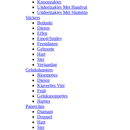
Knoopzakjes
Uitdeelzakjes Met Handvat
Uitdeelzakjes Met Sluitstrip
Stickers
Bedankt
Dieren
Effen
Emoji/Smiley
Feestdagen
Geboorte
Hart
Ster
Verjaardag
Gelukshangers
Bloemetjes
Dieren
Klavertjes Vier
Fruit
Gelukspoppetjes
Hartjes
Paperclips
Diamant
Druppel
Hart
Ster