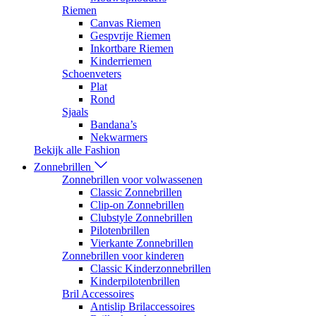
Riemen
Canvas Riemen
Gespvrije Riemen
Inkortbare Riemen
Kinderriemen
Schoenveters
Plat
Rond
Sjaals
Bandana’s
Nekwarmers
Bekijk alle Fashion
Zonnebrillen
Zonnebrillen voor volwassenen
Classic Zonnebrillen
Clip-on Zonnebrillen
Clubstyle Zonnebrillen
Pilotenbrillen
Vierkante Zonnebrillen
Zonnebrillen voor kinderen
Classic Kinderzonnebrillen
Kinderpilotenbrillen
Bril Accessoires
Antislip Brilaccessoires